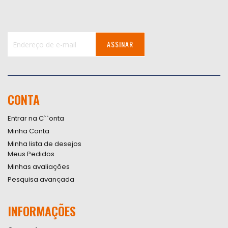
ASSINAR
Inscreva-
se
na
nossa
CONTA
Newsletter:
Entrar na C``onta
Minha Conta
Minha lista de desejos
Meus Pedidos
Minhas avaliações
Pesquisa avançada
INFORMAÇÕES