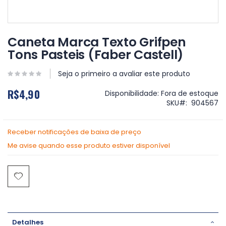
Saltar
para
Caneta Marca Texto Grifpen
o
Tons Pasteis (Faber Castell)
início
da
Galeria
Seja o primeiro a avaliar este produto
de
R$4,90
imagens
Disponibilidade:
Fora de estoque
SKU
904567
Receber notificações de baixa de preço
Me avise quando esse produto estiver disponível
Detalhes