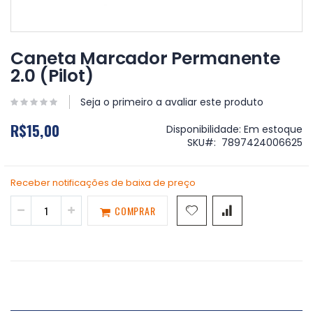
Saltar
para
Caneta Marcador Permanente
o
2.0 (Pilot)
início
da
Galeria
Seja o primeiro a avaliar este produto
de
R$15,00
imagens
Disponibilidade:
Em estoque
SKU
7897424006625
Receber notificações de baixa de preço
COMPRAR