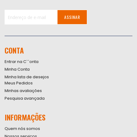
ASSINAR
Inscreva-
se
na
nossa
CONTA
Newsletter:
Entrar na C``onta
Minha Conta
Minha lista de desejos
Meus Pedidos
Minhas avaliações
Pesquisa avançada
INFORMAÇÕES
Quem nós somos
Nossos serviços