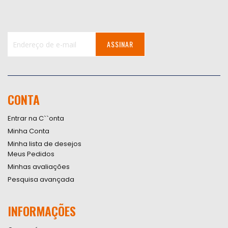
ASSINAR
Inscreva-
se
na
nossa
CONTA
Newsletter:
Entrar na C``onta
Minha Conta
Minha lista de desejos
Meus Pedidos
Minhas avaliações
Pesquisa avançada
INFORMAÇÕES