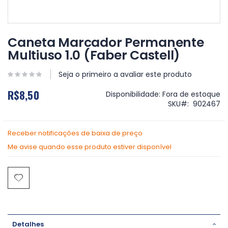
Saltar
para
Caneta Marcador Permanente
o
Multiuso 1.0 (Faber Castell)
início
da
Galeria
Seja o primeiro a avaliar este produto
de
R$8,50
imagens
Disponibilidade:
Fora de estoque
SKU
902467
Receber notificações de baixa de preço
Me avise quando esse produto estiver disponível
Detalhes