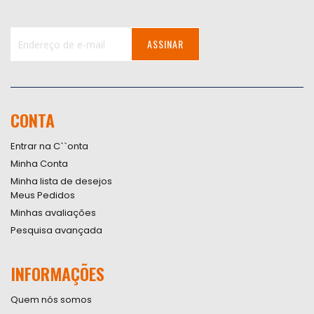
ASSINAR
Inscreva-
se
na
nossa
CONTA
Newsletter:
Entrar na C``onta
Minha Conta
Minha lista de desejos
Meus Pedidos
Minhas avaliações
Pesquisa avançada
INFORMAÇÕES
Quem nós somos