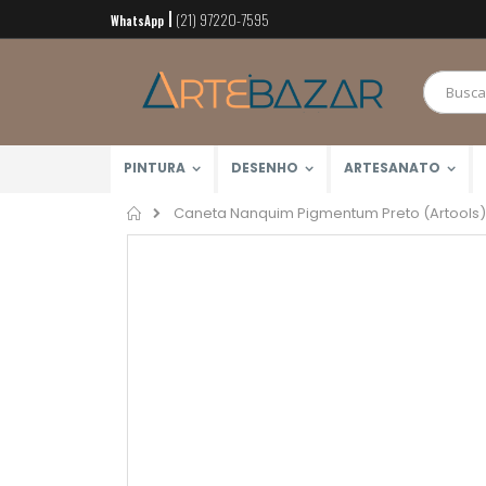
(21) 97220-7595
Pular
WhatsApp
para
o
conteúdo
PINTURA
DESENHO
ARTESANATO
Home
Caneta Nanquim Pigmentum Preto (Artools)
Pular
para
o
final
da
Galeria
de
imagens