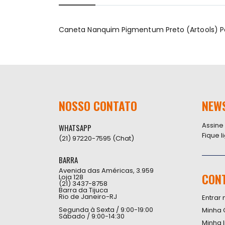
início
da
Galeria
Caneta Nanquim Pigmentum Preto (Artools) 
de
imagens
NOSSO CONTATO
NEW
Assine
WHATSAPP
Fique 
(21) 97220-7595 (Chat)
BARRA
Avenida das Américas, 3.959
CON
Loja 128
(21) 3437-8758
Barra da Tijuca
Rio de Janeiro-RJ
Entrar 
Segunda à Sexta / 9:00-19:00
Minha 
Sábado / 9:00-14:30
Minha 