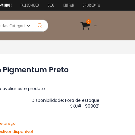
-VINDO!
FALE CONOSCO
BLOG
ENTRAR
CRIAR CONTA
Pesquisa
itens
0
Cart
Pesquisa
 Pigmentum Preto
a avaliar este produto
Disponibilidade:
Fora de estoque
SKU
909021
de preço
tiver disponível