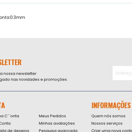
Ponta:0.3mm
SLETTER
 a nossa newsletter
ligado nas novidades e promoções.
Inscreva-
se
na
nossa
TA
INFORMAÇÕES
Newsletter
na C``onta
Meus Pedidos
Quem nós somos
Conta
Minhas avaliações
Nossos serviços
lista de desejos
Pesquisa avançada
Criar uma nova cont