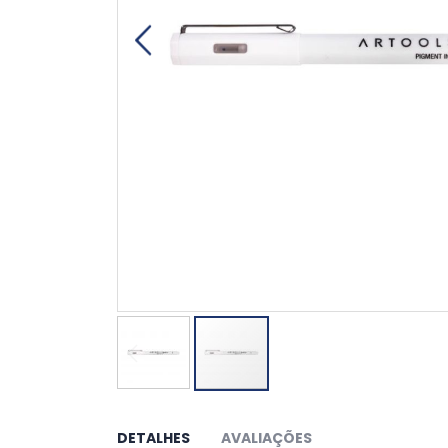
Saltar
para
o
DETALHES
AVALIAÇÕES