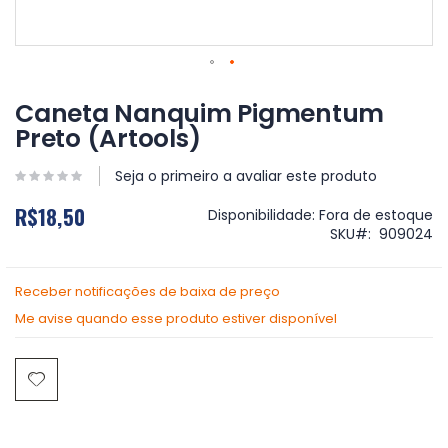
Saltar
para
Caneta Nanquim Pigmentum
o
Preto (Artools)
início
da
Galeria
Seja o primeiro a avaliar este produto
de
R$18,50
imagens
Disponibilidade:
Fora de estoque
SKU
909024
Receber notificações de baixa de preço
Me avise quando esse produto estiver disponível