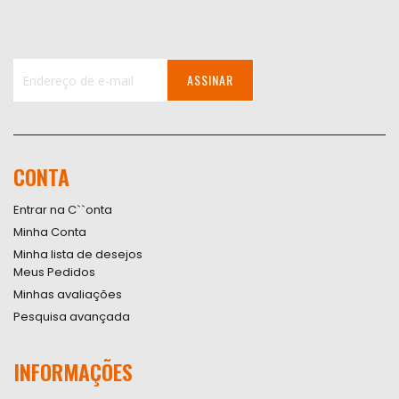
ASSINAR
Inscreva-
se
na
nossa
CONTA
Newsletter:
Entrar na C``onta
Minha Conta
Minha lista de desejos
Meus Pedidos
Minhas avaliações
Pesquisa avançada
INFORMAÇÕES