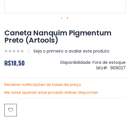
Saltar
para
Caneta Nanquim Pigmentum
o
Preto (Artools)
início
da
Galeria
Seja o primeiro a avaliar este produto
de
R$18,50
imagens
Disponibilidade:
Fora de estoque
SKU
909027
Receber notificações de baixa de preço
Me avise quando esse produto estiver disponível