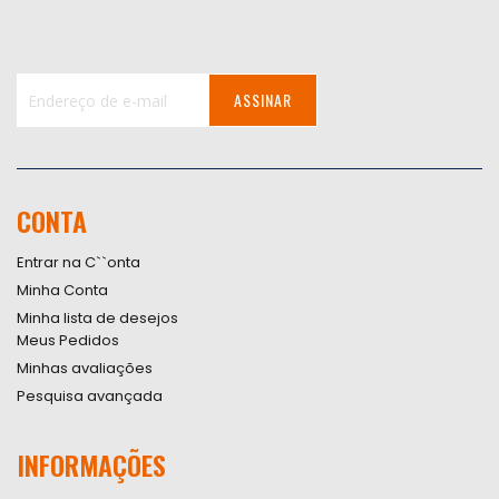
ASSINAR
Inscreva-
se
na
nossa
CONTA
Newsletter:
Entrar na C``onta
Minha Conta
Minha lista de desejos
Meus Pedidos
Minhas avaliações
Pesquisa avançada
INFORMAÇÕES