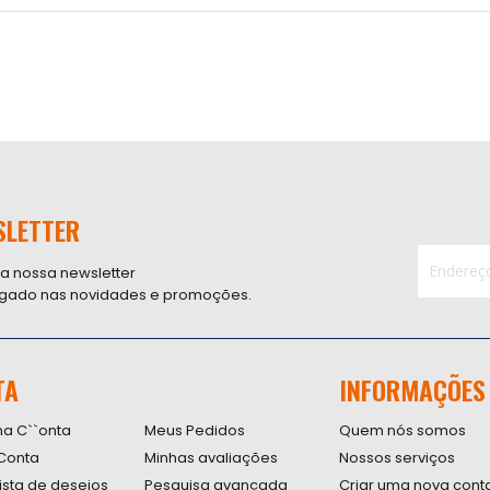
SLETTER
 a nossa newsletter
ligado nas novidades e promoções.
Inscreva-
se
na
nossa
TA
INFORMAÇÕES
Newsletter
na C``onta
Meus Pedidos
Quem nós somos
Conta
Minhas avaliações
Nossos serviços
lista de desejos
Pesquisa avançada
Criar uma nova cont