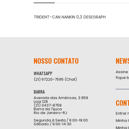
início
da
Galeria
TRIDENT-CAN NANKIN 0,3 DESEGRAPH
de
imagens
NOSSO CONTATO
NEW
Assine
WHATSAPP
Fique 
(21) 97220-7595 (Chat)
BARRA
Avenida das Américas, 3.959
CON
Loja 128
(21) 3437-8758
Barra da Tijuca
Rio de Janeiro-RJ
Entrar 
Segunda à Sexta / 9:00-19:00
Minha 
Sábado / 9:00-14:30
Minha 