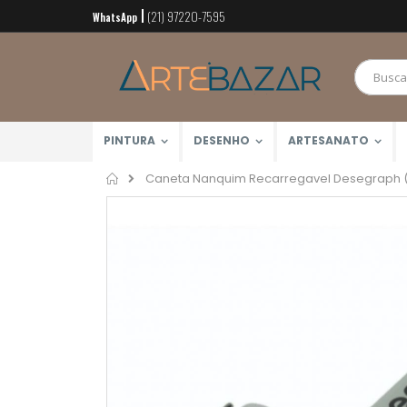
(21) 97220-7595
Pular
WhatsApp
para
o
conteúdo
PINTURA
DESENHO
ARTESANATO
Home
Caneta Nanquim Recarregavel Desegraph (
Pular
para
o
final
da
Galeria
de
imagens