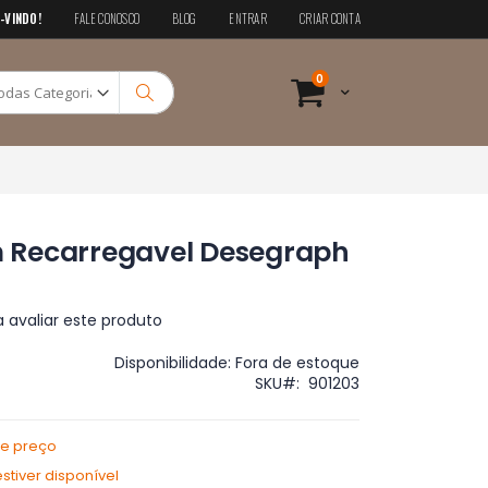
-VINDO!
FALE CONOSCO
BLOG
ENTRAR
CRIAR CONTA
Pesquisa
itens
0
Cart
Pesquisa
 Recarregavel Desegraph
a avaliar este produto
Disponibilidade:
Fora de estoque
SKU
901203
de preço
tiver disponível