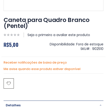
Saltar
para
Caneta para Quadro Branco
o
(Pentel)
início
da
Galeria
Seja o primeiro a avaliar este produto
de
R$5,00
imagens
Disponibilidade:
Fora de estoque
SKU
902510
Receber notificações de baixa de preço
Me avise quando esse produto estiver disponível
Detalhes