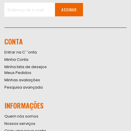
ASSINAR
Inscreva-
se
na
nossa
CONTA
Newsletter:
Entrar na C``onta
Minha Conta
Minha lista de desejos
Meus Pedidos
Minhas avaliações
Pesquisa avançada
INFORMAÇÕES
Quem nós somos
Nossos serviços
Criar uma nova conta