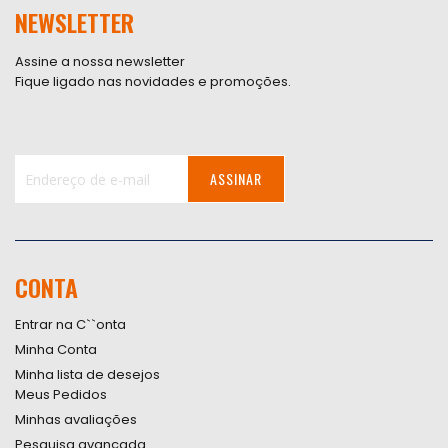
NEWSLETTER
Assine a nossa newsletter
Fique ligado nas novidades e promoções.
ASSINAR
Inscreva-
se
na
nossa
CONTA
Newsletter:
Entrar na C``onta
Minha Conta
Minha lista de desejos
Meus Pedidos
Minhas avaliações
Pesquisa avançada