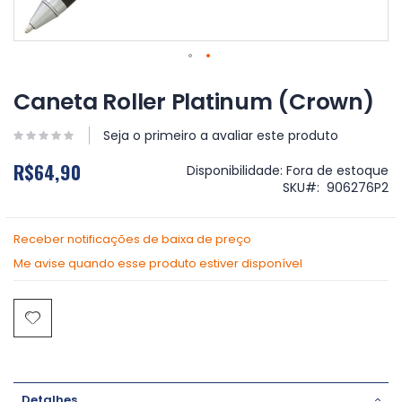
Saltar
para
Caneta Roller Platinum (Crown)
o
início
Seja o primeiro a avaliar este produto
da
Galeria
R$64,90
Disponibilidade:
Fora de estoque
de
SKU
906276P2
imagens
Receber notificações de baixa de preço
Me avise quando esse produto estiver disponível
Detalhes