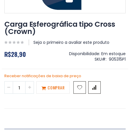
Saltar
para
Carga Esferográfica tipo Cross
o
(Crown)
início
da
Galeria
Seja o primeiro a avaliar este produto
de
R$28,90
imagens
Disponibilidade:
Em estoque
SKU
905315P1
Receber notificações de baixa de preço
COMPRAR