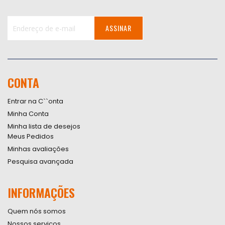
ASSINAR
Inscreva-
se
na
nossa
CONTA
Newsletter:
Entrar na C``onta
Minha Conta
Minha lista de desejos
Meus Pedidos
Minhas avaliações
Pesquisa avançada
INFORMAÇÕES
Quem nós somos
Nossos serviços