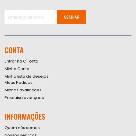
ASSINAR
Inscreva-
se
na
nossa
CONTA
Newsletter:
Entrar na C``onta
Minha Conta
Minha lista de desejos
Meus Pedidos
Minhas avaliações
Pesquisa avançada
INFORMAÇÕES
Quem nós somos
Nossos serviços