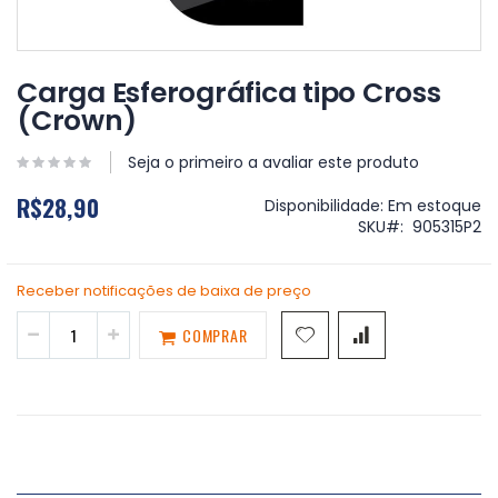
Saltar
para
Carga Esferográfica tipo Cross
o
(Crown)
início
da
Galeria
Seja o primeiro a avaliar este produto
de
R$28,90
imagens
Disponibilidade:
Em estoque
SKU
905315P2
Receber notificações de baixa de preço
COMPRAR