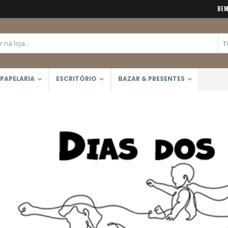
BEM
PAPELARIA
ESCRITÓRIO
BAZAR & PRESENTES
Bloco Aquarela 300g/m2 12 Folhas (Canson)
Tinta Óleo Winton 37ml (Winsor & Newton)
Rating:
Rating:
0%
0%
R$51,99
R$41,50
Lápis de Cor 48 Cores Mondeluz Aquarelável (Koh-I-Noor)
Rating:
0%