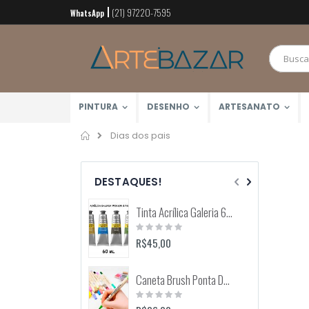
(21) 97220-7595
Pular
WhatsApp
para
o
conteúdo
PINTURA
DESENHO
ARTESANATO
Home
Dias dos pais
DESTAQUES!
Tinta Acrílica Galeria 60ml (Winsor & Newton)
Rating:
0%
R$45,00
Caneta Brush Ponta Dupla Zig Brushables (Kuretake)
Rating:
0%