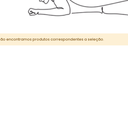
R$357,00
Giz Pastel Seco 12 Cores Toison D'Or (Keramik) 8512
Rating:
0%
R$129,00
ão encontramos produtos correspondentes a seleção.