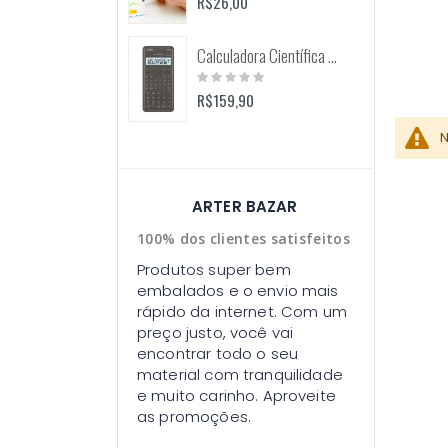
R$26,00
Calculadora Científica FX-82MS 12 Dígitos (Casio)
Rating:
0%
R$159,90
N
ARTER BAZAR
100% dos clientes satisfeitos
Produtos super bem
embalados e o envio mais
rápido da internet. Com um
preço justo, você vai
encontrar todo o seu
material com tranquilidade
e muito carinho. Aproveite
as promoções.