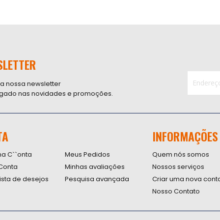
SLETTER
 a nossa newsletter
ligado nas novidades e promoções.
Inscreva-
se
na
nossa
TA
INFORMAÇÕES
Newsletter
na C``onta
Meus Pedidos
Quem nós somos
Conta
Minhas avaliações
Nossos serviços
lista de desejos
Pesquisa avançada
Criar uma nova cont
Nosso Contato