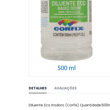
Saltar
para
o
DETALHES
AVALIAÇÕES
início
da
Galeria
Diluente Eco Inodoro (Corfix) Quantidade:500
de
imagens