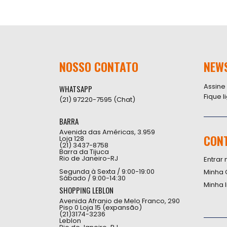
NOSSO CONTATO
NEW
Assine
WHATSAPP
Fique 
(21) 97220-7595 (Chat)
BARRA
Avenida das Américas, 3.959
CON
Loja 128
(21) 3437-8758
Barra da Tijuca
Rio de Janeiro-RJ
Entrar 
Segunda à Sexta / 9:00-19:00
Minha 
Sábado / 9:00-14:30
Minha 
SHOPPING LEBLON
Avenida Afranio de Melo Franco, 290
Piso 0 Loja 15 (expansão)
(21)3174-3236
Leblon