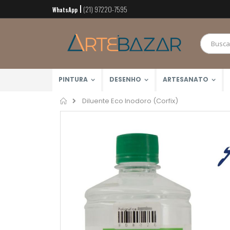
(21) 97220-7595
Pular
WhatsApp
para
o
conteúdo
PINTURA
DESENHO
ARTESANATO
Home
Diluente Eco Inodoro (Corfix)
Pular
para
o
final
da
Galeria
de
imagens