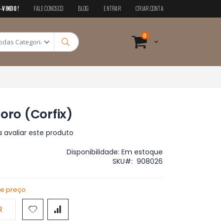
-VINDO!
FALE CONOSCO
BLOG
ENTRAR
CRIAR CONTA
Pesquisa
itens
0
Cart
Pesquisa
oro (Corfix)
a avaliar este produto
Disponibilidade:
Em estoque
SKU
908026
de preço
R