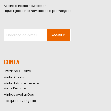
Assine a nossa newsletter
Fique ligado nas novidades e promoções.
ASSINAR
Inscreva-
se
na
nossa
CONTA
Newsletter:
Entrar na C``onta
Minha Conta
Minha lista de desejos
Meus Pedidos
Minhas avaliações
Pesquisa avançada