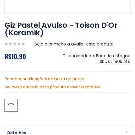
Saltar
para
Giz Pastel Avulso - Toison D'Or
o
(Keramik)
início
da
Galeria
Seja o primeiro a avaliar este produto
de
R$10,90
imagens
Disponibilidade:
Fora de estoque
SKU
905246
Receber notificações de baixa de preço
Me avise quando esse produto estiver disponível
Detalhes