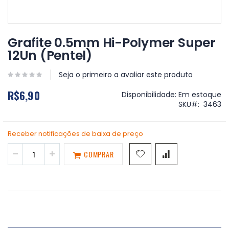
Saltar
para
Grafite 0.5mm Hi-Polymer Super
o
12Un (Pentel)
início
da
Galeria
Seja o primeiro a avaliar este produto
de
R$6,90
imagens
Disponibilidade:
Em estoque
SKU
3463
Receber notificações de baixa de preço
COMPRAR