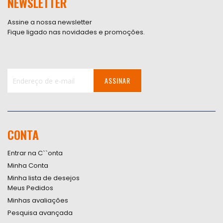
NEWSLETTER
Assine a nossa newsletter
Fique ligado nas novidades e promoções.
ASSINAR
Inscreva-
se
na
nossa
CONTA
Newsletter:
Entrar na C``onta
Minha Conta
Minha lista de desejos
Meus Pedidos
Minhas avaliações
Pesquisa avançada