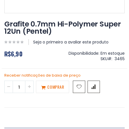
Saltar
para
Grafite 0.7mm Hi-Polymer Super
o
12Un (Pentel)
início
da
Galeria
Seja o primeiro a avaliar este produto
de
R$6,90
imagens
Disponibilidade:
Em estoque
SKU
3465
Receber notificações de baixa de preço
COMPRAR