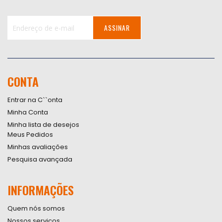
ASSINAR
Inscreva-
se
na
nossa
CONTA
Newsletter:
Entrar na C``onta
Minha Conta
Minha lista de desejos
Meus Pedidos
Minhas avaliações
Pesquisa avançada
INFORMAÇÕES
Quem nós somos
Nossos serviços