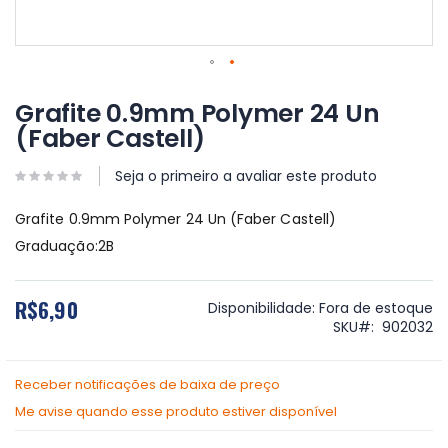
Saltar
para
Grafite 0.9mm Polymer 24 Un
o
(Faber Castell)
início
da
Galeria
Seja o primeiro a avaliar este produto
de
imagens
Grafite 0.9mm Polymer 24 Un (Faber Castell)
Graduação:2B
R$6,90
Disponibilidade:
Fora de estoque
SKU
902032
Receber notificações de baixa de preço
Me avise quando esse produto estiver disponível