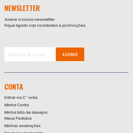
NEWSLETTER
Assine a nossa newsletter
Fique ligado nas novidades e promoções.
ASSINAR
Inscreva-
se
na
nossa
CONTA
Newsletter:
Entrar na C``onta
Minha Conta
Minha lista de desejos
Meus Pedidos
Minhas avaliações