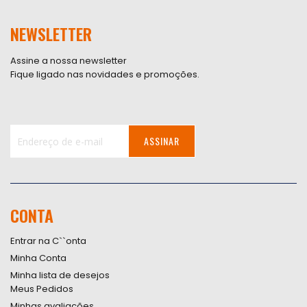
NEWSLETTER
Assine a nossa newsletter
Fique ligado nas novidades e promoções.
ASSINAR
Inscreva-
se
na
nossa
CONTA
Newsletter:
Entrar na C``onta
Minha Conta
Minha lista de desejos
Meus Pedidos
Minhas avaliações