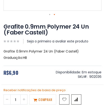
Saltar
para
Grafite 0.9mm Polymer 24 Un
o
(Faber Castell)
início
da
Galeria
Seja o primeiro a avaliar este produto
de
imagens
Grafite 0.9mm Polymer 24 Un (Faber Castell)
Graduação:HB
R$6,90
Disponibilidade:
Em estoque
SKU
902036
Receber notificações de baixa de preço
COMPRAR