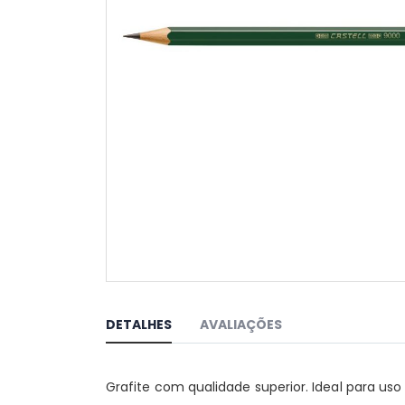
Saltar
para
o
DETALHES
AVALIAÇÕES
início
da
Galeria
Grafite com qualidade superior. Ideal para us
de
imagens