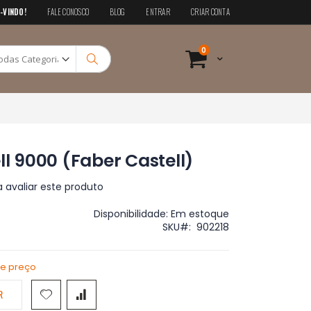
-VINDO!
FALE CONOSCO
BLOG
ENTRAR
CRIAR CONTA
Pesquisa
itens
0
Cart
Pesquisa
ll 9000 (Faber Castell)
a avaliar este produto
Disponibilidade:
Em estoque
SKU
902218
de preço
R