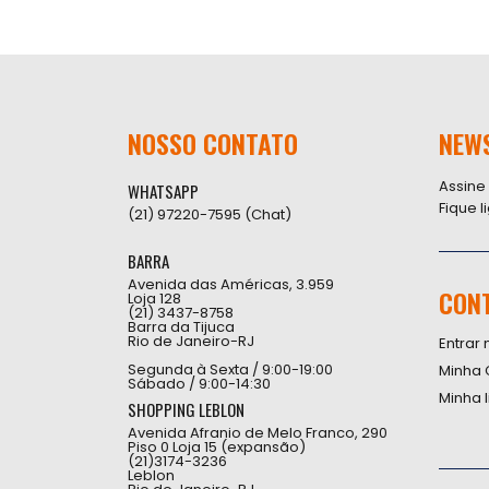
NOSSO CONTATO
NEW
Assine
WHATSAPP
Fique 
(21) 97220-7595 (Chat)
BARRA
Avenida das Américas, 3.959
CON
Loja 128
(21) 3437-8758
Barra da Tijuca
Rio de Janeiro-RJ
Entrar 
Segunda à Sexta / 9:00-19:00
Minha 
Sábado / 9:00-14:30
Minha 
SHOPPING LEBLON
Avenida Afranio de Melo Franco, 290
Piso 0 Loja 15 (expansão)
(21)3174-3236
Leblon