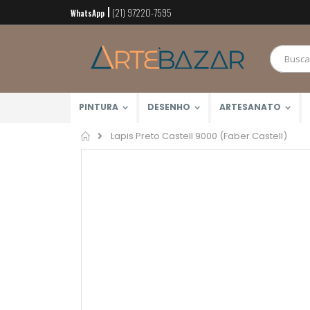
(21) 97220-7595
Pular
WhatsApp
para
o
conteúdo
PINTURA
DESENHO
ARTESANATO
Home
Lapis Preto Castell 9000 (Faber Castell)
Pular
para
o
final
da
Galeria
de
imagens