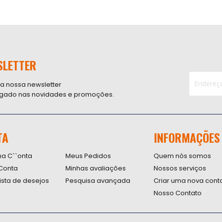
SLETTER
 a nossa newsletter
ligado nas novidades e promoções.
Inscreva-
se
na
nossa
TA
INFORMAÇÕES
Newsletter
na C``onta
Meus Pedidos
Quem nós somos
Conta
Minhas avaliações
Nossos serviços
lista de desejos
Pesquisa avançada
Criar uma nova cont
Nosso Contato