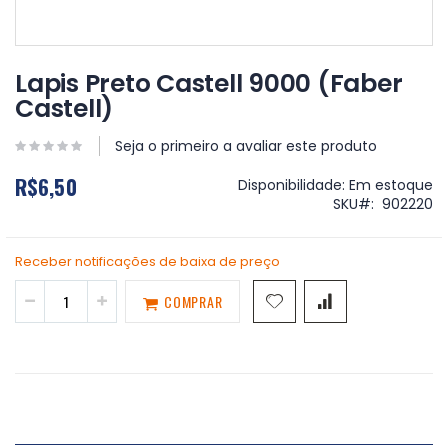
Saltar
para
Lapis Preto Castell 9000 (Faber
o
Castell)
início
da
Galeria
Seja o primeiro a avaliar este produto
de
R$6,50
imagens
Disponibilidade:
Em estoque
SKU
902220
Receber notificações de baixa de preço
COMPRAR