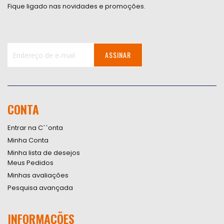
Fique ligado nas novidades e promoções.
ASSINAR
Inscreva-
se
na
nossa
CONTA
Newsletter:
Entrar na C``onta
Minha Conta
Minha lista de desejos
Meus Pedidos
Minhas avaliações
Pesquisa avançada
INFORMAÇÕES