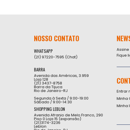
NOSSO CONTATO
NEW
Assine
WHATSAPP
Fique 
(21) 97220-7595 (Chat)
BARRA
Avenida das Américas, 3.959
CON
Loja 128
(21) 3437-8758
Barra da Tijuca
Rio de Janeiro-RJ
Entrar 
Segunda à Sexta / 9:00-19:00
Minha 
Sábado / 9:00-14:30
Minha 
SHOPPING LEBLON
Avenida Afranio de Melo Franco, 290
Piso 0 Loja 15 (expansão)
(21)3174-3236
Leblon