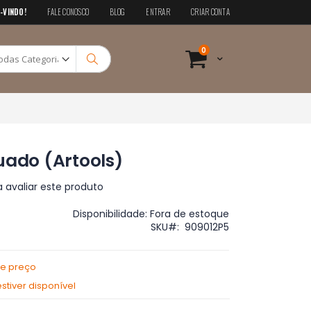
-VINDO!
FALE CONOSCO
BLOG
ENTRAR
CRIAR CONTA
Pesquisa
itens
0
Cart
Pesquisa
uado (Artools)
a avaliar este produto
Disponibilidade:
Fora de estoque
SKU
909012P5
de preço
tiver disponível