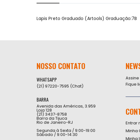
início
da
Galeria
Lapis Preto Graduado (Artools) Graduação:7B
de
imagens
NOSSO CONTATO
NEW
Assine
WHATSAPP
Fique 
(21) 97220-7595 (Chat)
BARRA
Avenida das Américas, 3.959
CON
Loja 128
(21) 3437-8758
Barra da Tijuca
Rio de Janeiro-RJ
Entrar 
Segunda à Sexta / 9:00-19:00
Minha 
Sábado / 9:00-14:30
Minha 