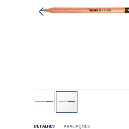
Saltar
para
o
DETALHES
AVALIAÇÕES