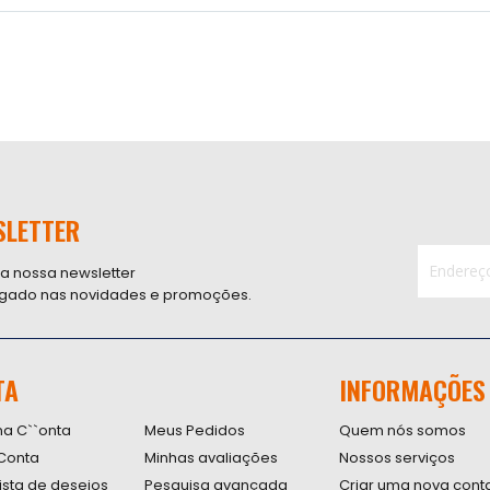
SLETTER
 a nossa newsletter
ligado nas novidades e promoções.
Inscreva-
se
na
nossa
TA
INFORMAÇÕES
Newsletter
na C``onta
Meus Pedidos
Quem nós somos
Conta
Minhas avaliações
Nossos serviços
lista de desejos
Pesquisa avançada
Criar uma nova cont