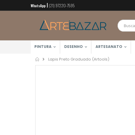
(21) 97220-7595
Pular
WhatsApp
para
o
conteúdo
PINTURA
DESENHO
ARTESANATO
Home
Lapis Preto Graduado (Artools)
Pular
para
o
final
da
Galeria
de
imagens