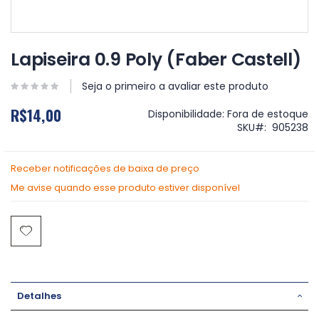
Saltar
para
Lapiseira 0.9 Poly (Faber Castell)
o
início
Seja o primeiro a avaliar este produto
da
Galeria
R$14,00
Disponibilidade:
Fora de estoque
de
SKU
905238
imagens
Receber notificações de baixa de preço
Me avise quando esse produto estiver disponível
Detalhes