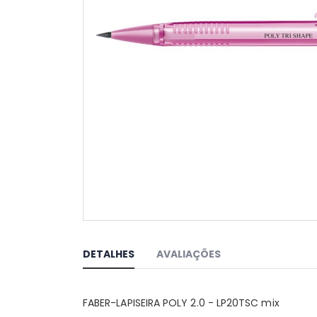
Saltar
para
o
DETALHES
AVALIAÇÕES
início
da
Galeria
FABER-LAPISEIRA POLY 2.0 - LP20TSC mix
de
imagens