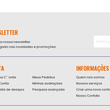
SLETTER
 a nossa newsletter
ligado nas novidades e promoções.
Inscreva-
se
na
nossa
TA
INFORMAÇÕES
Newsletter
na C``onta
Meus Pedidos
Quem nós somos
Conta
Minhas avaliações
Nossos serviços
lista de desejos
Pesquisa avançada
Criar uma nova cont
Nosso Contato