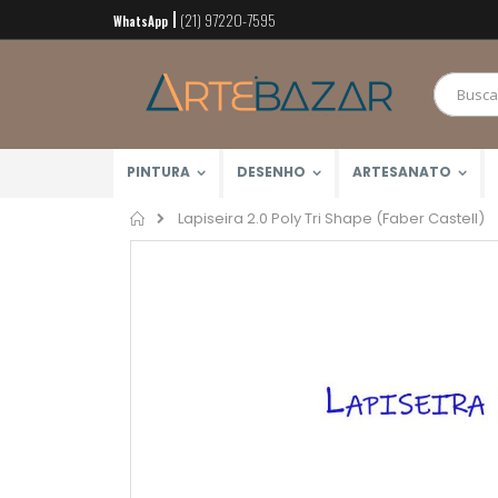
(21) 97220-7595
Pular
WhatsApp
para
o
conteúdo
PINTURA
DESENHO
ARTESANATO
Home
Lapiseira 2.0 Poly Tri Shape (Faber Castell)
Pular
para
o
final
da
Galeria
de
imagens