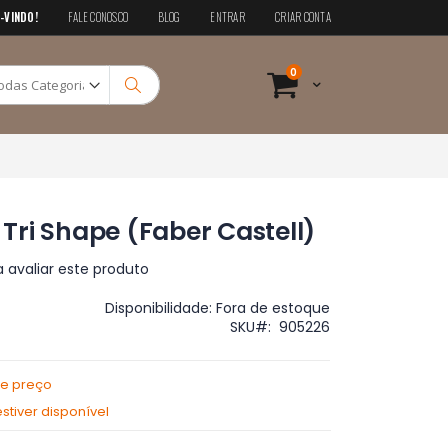
-VINDO!
FALE CONOSCO
BLOG
ENTRAR
CRIAR CONTA
Pesquisa
itens
0
Cart
Pesquisa
y Tri Shape (Faber Castell)
a avaliar este produto
Disponibilidade:
Fora de estoque
SKU
905226
de preço
tiver disponível