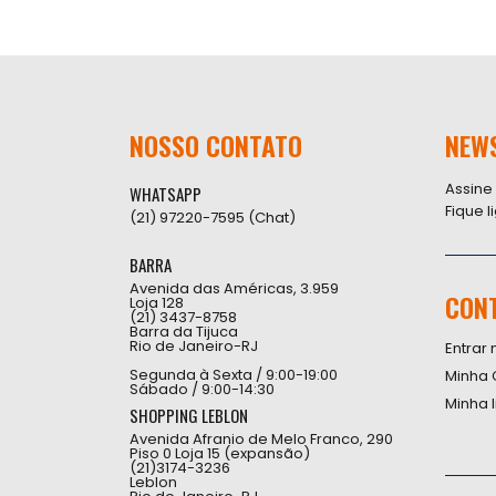
NOSSO CONTATO
NEW
Assine
WHATSAPP
Fique 
(21) 97220-7595 (Chat)
BARRA
Avenida das Américas, 3.959
CON
Loja 128
(21) 3437-8758
Barra da Tijuca
Rio de Janeiro-RJ
Entrar 
Segunda à Sexta / 9:00-19:00
Minha 
Sábado / 9:00-14:30
Minha 
SHOPPING LEBLON
Avenida Afranio de Melo Franco, 290
Piso 0 Loja 15 (expansão)
(21)3174-3236
Leblon