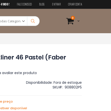
-VINDO!
FALE CONOSCO
BLOG
ENTRAR
CRIAR CONTA
Pesquisa
itens
0
Cart
Pesquisa
liner 46 Pastel (Faber
a avaliar este produto
Disponibilidade:
Fora de estoque
SKU
908802P5
de preço
tiver disponível