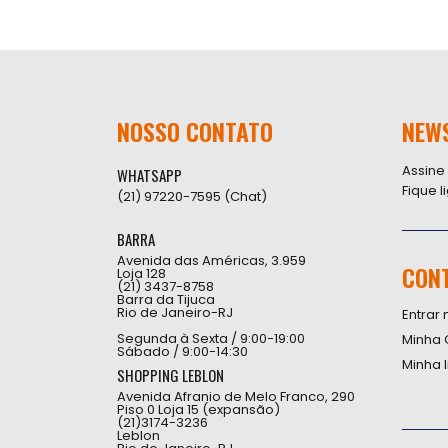
NOSSO CONTATO
NEW
Assine
WHATSAPP
Fique 
(21) 97220-7595 (Chat)
BARRA
Avenida das Américas, 3.959
CON
Loja 128
(21) 3437-8758
Barra da Tijuca
Rio de Janeiro-RJ
Entrar 
Segunda à Sexta / 9:00-19:00
Minha 
Sábado / 9:00-14:30
Minha 
SHOPPING LEBLON
Avenida Afranio de Melo Franco, 290
Piso 0 Loja 15 (expansão)
(21)3174-3236
Leblon