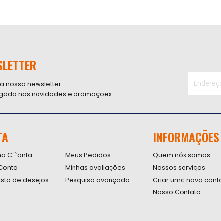
SLETTER
 a nossa newsletter
ligado nas novidades e promoções.
Inscreva-
se
na
nossa
TA
INFORMAÇÕES
Newsletter
na C``onta
Meus Pedidos
Quem nós somos
Conta
Minhas avaliações
Nossos serviços
lista de desejos
Pesquisa avançada
Criar uma nova cont
Nosso Contato