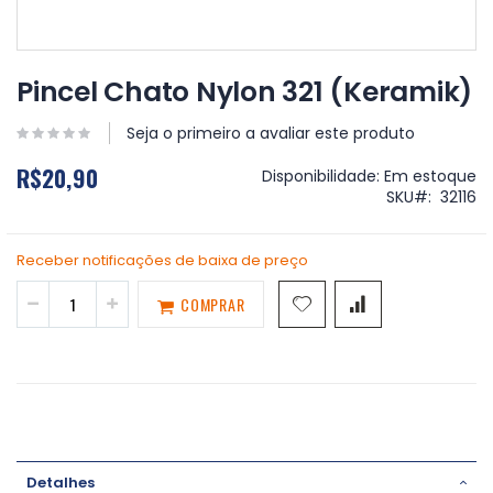
Saltar
para
Pincel Chato Nylon 321 (Keramik)
o
início
Seja o primeiro a avaliar este produto
da
Galeria
R$20,90
Disponibilidade:
Em estoque
de
SKU
32116
imagens
Receber notificações de baixa de preço
COMPRAR
Detalhes