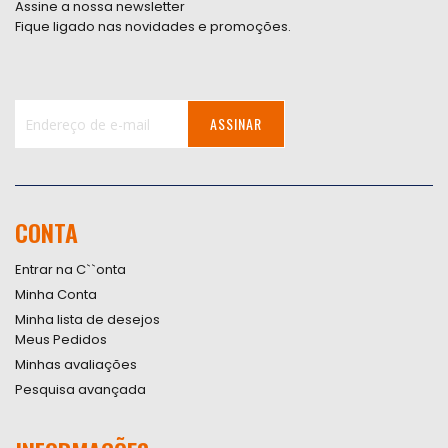
Assine a nossa newsletter
Fique ligado nas novidades e promoções.
ASSINAR
Inscreva-
se
na
nossa
CONTA
Newsletter:
Entrar na C``onta
Minha Conta
Minha lista de desejos
Meus Pedidos
Minhas avaliações
Pesquisa avançada