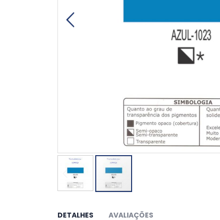
Saltar
para
o
DETALHES
AVALIAÇÕES