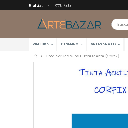
(21) 97220-7595
Pular
WhatsApp
para
o
conteúdo
PINTURA
DESENHO
ARTESANATO
Home
Tinta Acrilica 20ml Fluorescente (Corfix)
Pular
para
o
final
da
Galeria
de
imagens