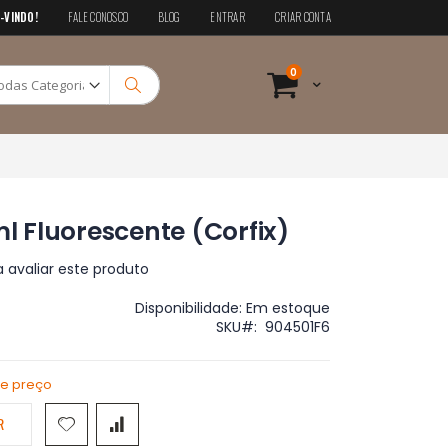
-VINDO!
FALE CONOSCO
BLOG
ENTRAR
CRIAR CONTA
Pesquisa
itens
0
Cart
Pesquisa
ml Fluorescente (Corfix)
a avaliar este produto
Disponibilidade:
Em estoque
SKU
904501F6
de preço
R