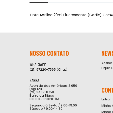
início
da
Galeria
Tinta Acrilica 20ml Fluorescente (Corfix) Cor:A
de
imagens
NOSSO CONTATO
NEW
Assine
WHATSAPP
Fique 
(21) 97220-7595 (Chat)
BARRA
Avenida das Américas, 3.959
CON
Loja 128
(21) 3437-8758
Barra da Tijuca
Rio de Janeiro-RJ
Entrar 
Segunda à Sexta / 9:00-19:00
Minha 
Sábado / 9:00-14:30
Minha 