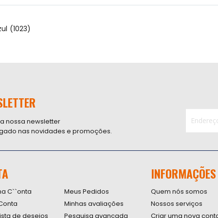
zul (1023)
SLETTER
 a nossa newsletter
ligado nas novidades e promoções.
Inscreva-
se
na
nossa
TA
INFORMAÇÕES
Newsletter
na C``onta
Meus Pedidos
Quem nós somos
Conta
Minhas avaliações
Nossos serviços
lista de desejos
Pesquisa avançada
Criar uma nova cont