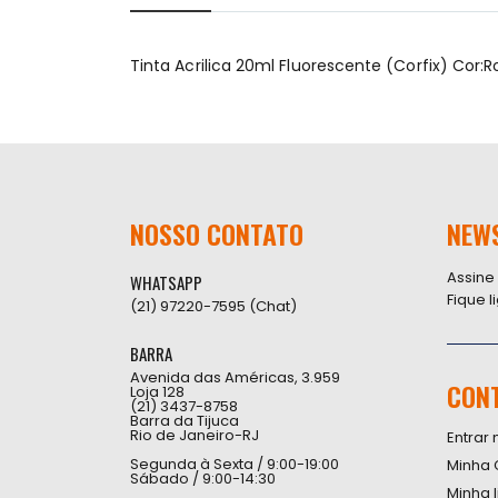
início
da
Galeria
Tinta Acrilica 20ml Fluorescente (Corfix) Cor:R
de
imagens
NOSSO CONTATO
NEW
Assine
WHATSAPP
Fique 
(21) 97220-7595 (Chat)
BARRA
Avenida das Américas, 3.959
CON
Loja 128
(21) 3437-8758
Barra da Tijuca
Rio de Janeiro-RJ
Entrar 
Segunda à Sexta / 9:00-19:00
Minha 
Sábado / 9:00-14:30
Minha 