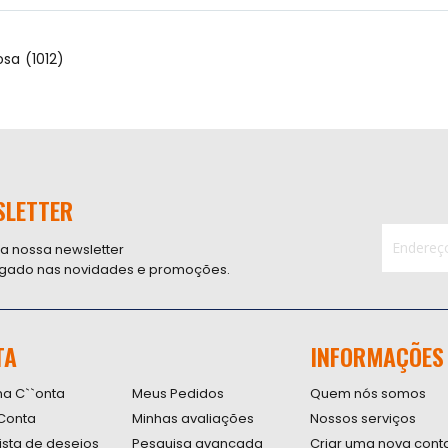
osa (1012)
SLETTER
 a nossa newsletter
ligado nas novidades e promoções.
Inscreva-
se
na
nossa
TA
INFORMAÇÕES
Newsletter
na C``onta
Meus Pedidos
Quem nós somos
Conta
Minhas avaliações
Nossos serviços
lista de desejos
Pesquisa avançada
Criar uma nova cont