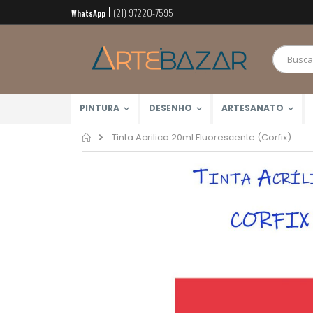
(21) 97220-7595
Pular
WhatsApp
para
o
conteúdo
PINTURA
DESENHO
ARTESANATO
Home
Tinta Acrilica 20ml Fluorescente (Corfix)
Pular
para
o
final
da
Galeria
de
imagens