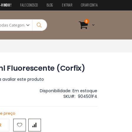
-VINDO!
FALE CONOSCO
BLOG
ENTRAR
CRIAR CONTA
Pesquisa
itens
0
Cart
Pesquisa
ml Fluorescente (Corfix)
a avaliar este produto
Disponibilidade:
Em estoque
SKU
904501F4
de preço
R