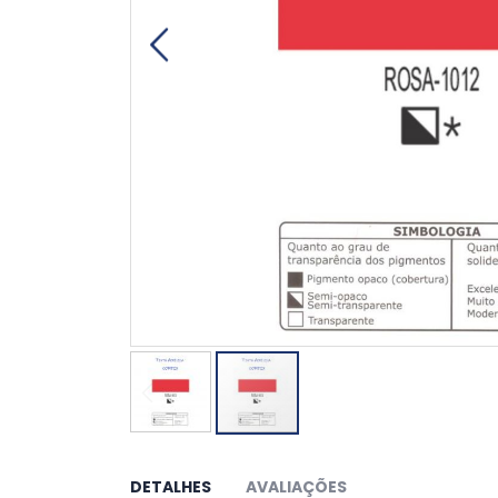
Saltar
para
o
DETALHES
AVALIAÇÕES