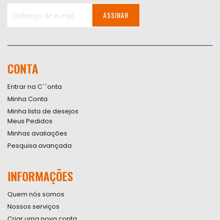
ASSINAR
Inscreva-
se
na
nossa
CONTA
Newsletter:
Entrar na C``onta
Minha Conta
Minha lista de desejos
Meus Pedidos
Minhas avaliações
Pesquisa avançada
INFORMAÇÕES
Quem nós somos
Nossos serviços
Criar uma nova conta