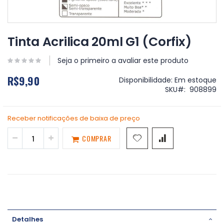
Saltar
para
Tinta Acrilica 20ml G1 (Corfix)
o
início
Seja o primeiro a avaliar este produto
da
Galeria
R$9,90
Disponibilidade:
Em estoque
de
SKU
908899
imagens
Receber notificações de baixa de preço
COMPRAR
Detalhes