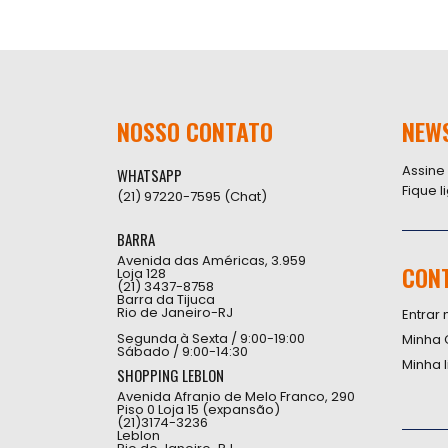
NOSSO CONTATO
NEW
Assine
WHATSAPP
Fique 
(21) 97220-7595 (Chat)
BARRA
Avenida das Américas, 3.959
CON
Loja 128
(21) 3437-8758
Barra da Tijuca
Rio de Janeiro-RJ
Entrar 
Segunda à Sexta / 9:00-19:00
Minha 
Sábado / 9:00-14:30
Minha 
SHOPPING LEBLON
Avenida Afranio de Melo Franco, 290
Piso 0 Loja 15 (expansão)
(21)3174-3236
Leblon