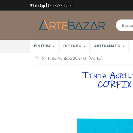
(21) 97220-7595
Pular
WhatsApp
para
o
conteúdo
PINTURA
DESENHO
ARTESANATO
Home
Tinta Acrilica 20ml G1 (Corfix)
Pular
para
o
final
da
Galeria
de
imagens