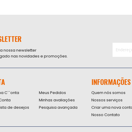
SLETTER
 a nossa newsletter
ligado nas novidades e promoções.
Inscreva-
se
na
nossa
TA
INFORMAÇÕES
Newsletter
na C``onta
Meus Pedidos
Quem nós somos
Conta
Minhas avaliações
Nossos serviços
lista de desejos
Pesquisa avançada
Criar uma nova cont
Nosso Contato