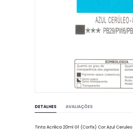
Saltar
para
o
DETALHES
AVALIAÇÕES
início
da
Galeria
Tinta Acrilica 20ml G1 (Corfix) Cor:Azul Ceruleo
de
imagens