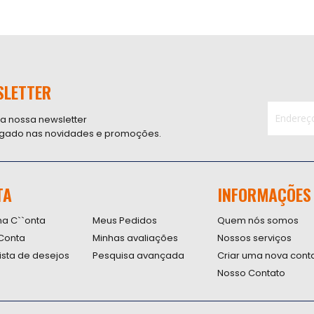
SLETTER
 a nossa newsletter
ligado nas novidades e promoções.
Inscreva-
se
na
nossa
TA
INFORMAÇÕES
Newsletter
na C``onta
Meus Pedidos
Quem nós somos
Conta
Minhas avaliações
Nossos serviços
lista de desejos
Pesquisa avançada
Criar uma nova cont
Nosso Contato