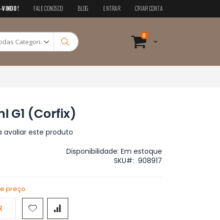
-VINDO!
FALE CONOSCO
BLOG
ENTRAR
CRIAR CONTA
Pesquisa
itens
0
Cart
Pesquisa
ml G1 (Corfix)
a avaliar este produto
Disponibilidade:
Em estoque
SKU
908917
de preço
R