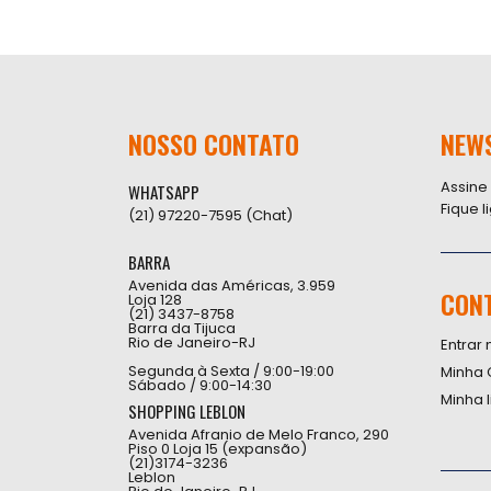
NOSSO CONTATO
NEW
Assine
WHATSAPP
Fique 
(21) 97220-7595 (Chat)
BARRA
Avenida das Américas, 3.959
CON
Loja 128
(21) 3437-8758
Barra da Tijuca
Rio de Janeiro-RJ
Entrar 
Segunda à Sexta / 9:00-19:00
Minha 
Sábado / 9:00-14:30
Minha 
SHOPPING LEBLON
Avenida Afranio de Melo Franco, 290
Piso 0 Loja 15 (expansão)
(21)3174-3236
Leblon