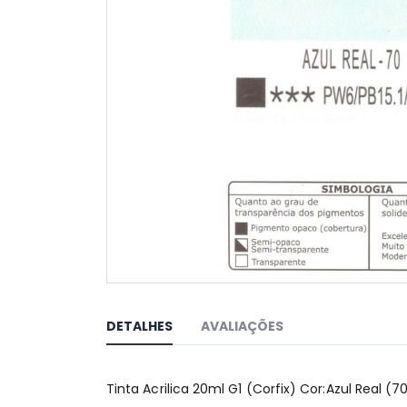
Saltar
para
o
DETALHES
AVALIAÇÕES
início
da
Galeria
Tinta Acrilica 20ml G1 (Corfix) Cor:Azul Real (7
de
imagens