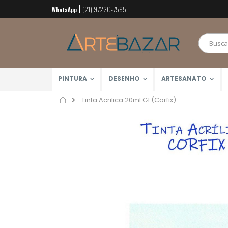
(21) 97220-7595
Pular
WhatsApp
para
o
conteúdo
PINTURA
DESENHO
ARTESANATO
Home
Tinta Acrilica 20ml G1 (Corfix)
Pular
para
o
final
da
Galeria
de
imagens