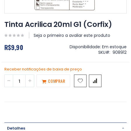
Saltar
para
Tinta Acrilica 20ml G1 (Corfix)
o
início
Seja o primeiro a avaliar este produto
da
Galeria
R$9,90
Disponibilidade:
Em estoque
de
SKU
908912
imagens
Receber notificações de baixa de preço
COMPRAR
Detalhes