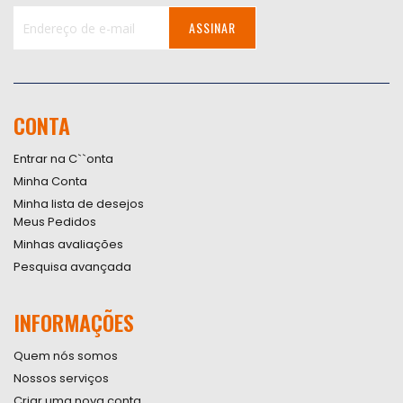
ASSINAR
Inscreva-
se
na
nossa
CONTA
Newsletter:
Entrar na C``onta
Minha Conta
Minha lista de desejos
Meus Pedidos
Minhas avaliações
Pesquisa avançada
INFORMAÇÕES
Quem nós somos
Nossos serviços
Criar uma nova conta