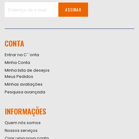
ASSINAR
Inscreva-
se
na
nossa
CONTA
Newsletter:
Entrar na C``onta
Minha Conta
Minha lista de desejos
Meus Pedidos
Minhas avaliações
Pesquisa avançada
INFORMAÇÕES
Quem nós somos
Nossos serviços
Criar uma nova conta