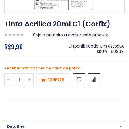
Saltar
para
Tinta Acrilica 20ml G1 (Corfix)
o
início
Seja o primeiro a avaliar este produto
da
Galeria
R$9,90
Disponibilidade:
Em estoque
de
SKU
908931
imagens
Receber notificações de baixa de preço
COMPRAR
Detalhes