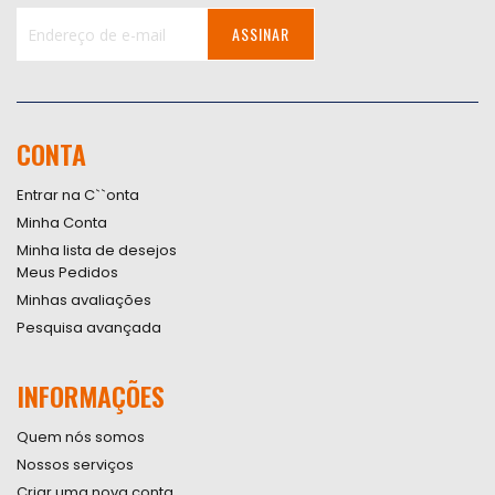
ASSINAR
Inscreva-
se
na
nossa
CONTA
Newsletter:
Entrar na C``onta
Minha Conta
Minha lista de desejos
Meus Pedidos
Minhas avaliações
Pesquisa avançada
INFORMAÇÕES
Quem nós somos
Nossos serviços
Criar uma nova conta