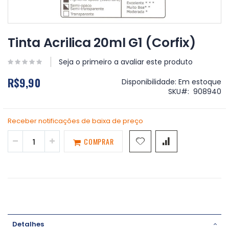
Saltar
para
Tinta Acrilica 20ml G1 (Corfix)
o
início
Seja o primeiro a avaliar este produto
da
Galeria
R$9,90
Disponibilidade:
Em estoque
de
SKU
908940
imagens
Receber notificações de baixa de preço
COMPRAR
Detalhes