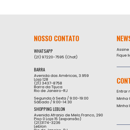
NOSSO CONTATO
NEW
Assine
WHATSAPP
Fique 
(21) 97220-7595 (Chat)
BARRA
Avenida das Américas, 3.959
CON
Loja 128
(21) 3437-8758
Barra da Tijuca
Rio de Janeiro-RJ
Entrar 
Segunda à Sexta / 9:00-19:00
Minha 
Sábado / 9:00-14:30
Minha 
SHOPPING LEBLON
Avenida Afranio de Melo Franco, 290
Piso 0 Loja 15 (expansão)
(21)3174-3236
Leblon