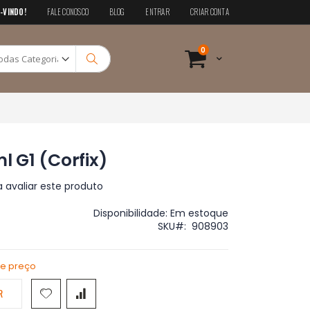
-VINDO!
FALE CONOSCO
BLOG
ENTRAR
CRIAR CONTA
Pesquisa
itens
0
Cart
Pesquisa
ml G1 (Corfix)
a avaliar este produto
Disponibilidade:
Em estoque
SKU
908903
de preço
R