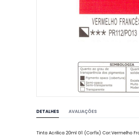
Saltar
para
o
DETALHES
AVALIAÇÕES
início
da
Galeria
Tinta Acrilica 20ml G1 (Corfix) Cor:Vermelho F
de
imagens