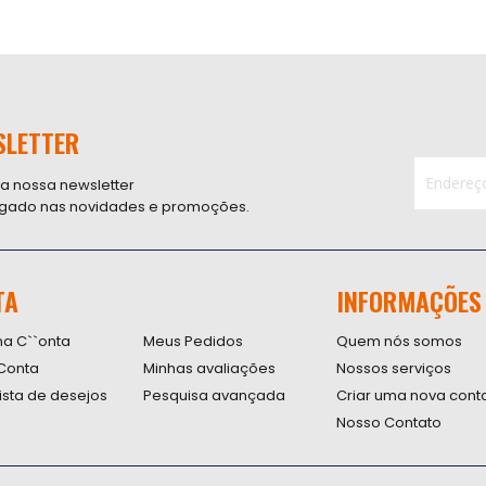
SLETTER
 a nossa newsletter
ligado nas novidades e promoções.
Inscreva-
se
na
nossa
TA
INFORMAÇÕES
Newsletter
na C``onta
Meus Pedidos
Quem nós somos
Conta
Minhas avaliações
Nossos serviços
lista de desejos
Pesquisa avançada
Criar uma nova cont
Nosso Contato