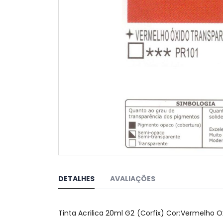
Saltar
para
o
DETALHES
AVALIAÇÕES
início
da
Galeria
Tinta Acrilica 20ml G2 (Corfix) Cor:Vermelho O
de
imagens