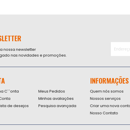
SLETTER
 a nossa newsletter
ligado nas novidades e promoções.
Inscreva-
se
na
nossa
TA
INFORMAÇÕES
Newsletter
na C``onta
Meus Pedidos
Quem nós somos
Conta
Minhas avaliações
Nossos serviços
lista de desejos
Pesquisa avançada
Criar uma nova cont
Nosso Contato