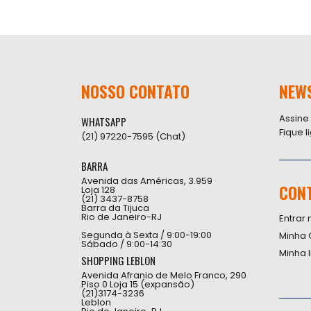
NOSSO CONTATO
NEW
Assine
WHATSAPP
Fique 
(21) 97220-7595 (Chat)
BARRA
Avenida das Américas, 3.959
CON
Loja 128
(21) 3437-8758
Barra da Tijuca
Rio de Janeiro-RJ
Entrar 
Segunda à Sexta / 9:00-19:00
Minha 
Sábado / 9:00-14:30
Minha 
SHOPPING LEBLON
Avenida Afranio de Melo Franco, 290
Piso 0 Loja 15 (expansão)
(21)3174-3236
Leblon