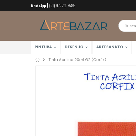
(21) 97220-7595
Pular
WhatsApp
para
o
conteúdo
PINTURA
DESENHO
ARTESANATO
Home
Tinta Acrilica 20ml G2 (Corfix)
Pular
para
o
final
da
Galeria
de
imagens