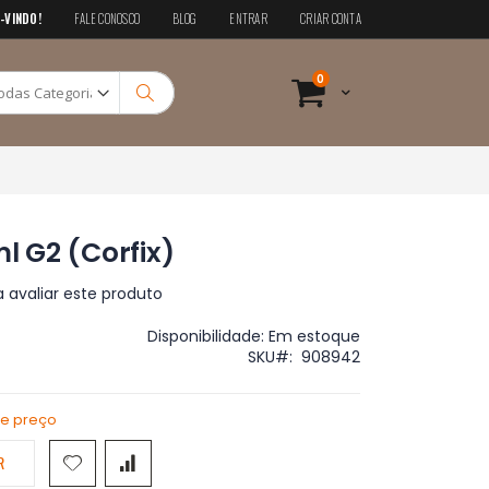
-VINDO!
FALE CONOSCO
BLOG
ENTRAR
CRIAR CONTA
Pesquisa
itens
0
Cart
Pesquisa
ml G2 (Corfix)
a avaliar este produto
Disponibilidade:
Em estoque
SKU
908942
de preço
R