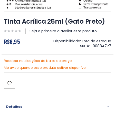
Saltar
para
Tinta Acrílica 25ml (Gato Preto)
o
início
Seja o primeiro a avaliar este produto
da
Galeria
R$6,95
Disponibilidade:
Fora de estoque
de
SKU
908847P7
imagens
Receber notificações de baixa de preço
Me avise quando esse produto estiver disponível
Detalhes