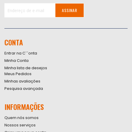
ASSINAR
Inscreva-
se
na
nossa
CONTA
Newsletter:
Entrar na C``onta
Minha Conta
Minha lista de desejos
Meus Pedidos
Minhas avaliações
Pesquisa avançada
INFORMAÇÕES
Quem nós somos
Nossos serviços