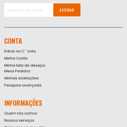
ASSINAR
Inscreva-
se
na
nossa
CONTA
Newsletter:
Entrar na C``onta
Minha Conta
Minha lista de desejos
Meus Pedidos
Minhas avaliações
Pesquisa avançada
INFORMAÇÕES
Quem nós somos
Nossos serviços