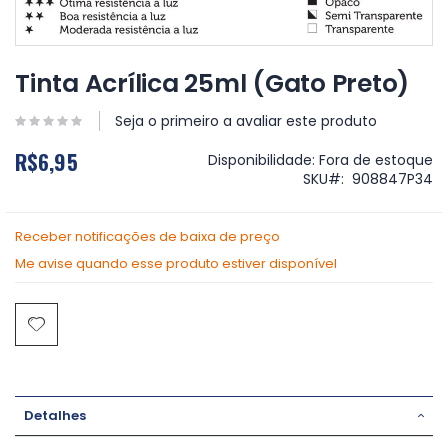
Saltar
para
Tinta Acrílica 25ml (Gato Preto)
o
início
Seja o primeiro a avaliar este produto
da
Galeria
R$6,95
Disponibilidade:
Fora de estoque
de
SKU
908847P34
imagens
Receber notificações de baixa de preço
Me avise quando esse produto estiver disponível
Detalhes