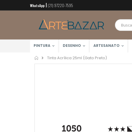
(21) 97220-7595
Pular
WhatsApp
para
o
conteúdo
PINTURA
DESENHO
ARTESANATO
Home
Tinta Acrílica 25ml (Gato Preto)
Pular
para
o
final
da
Galeria
de
imagens