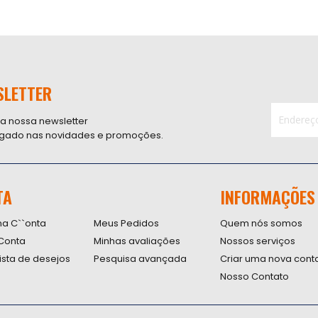
SLETTER
 a nossa newsletter
ligado nas novidades e promoções.
Inscreva-
se
na
nossa
TA
INFORMAÇÕES
Newsletter
na C``onta
Meus Pedidos
Quem nós somos
Conta
Minhas avaliações
Nossos serviços
lista de desejos
Pesquisa avançada
Criar uma nova cont
Nosso Contato