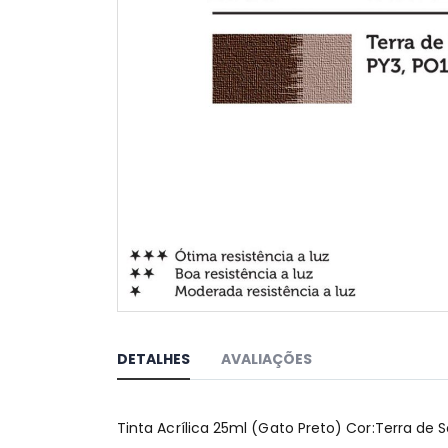
Saltar
para
o
DETALHES
AVALIAÇÕES
início
da
Galeria
Tinta Acrílica 25ml (Gato Preto) Cor:Terra de 
de
imagens