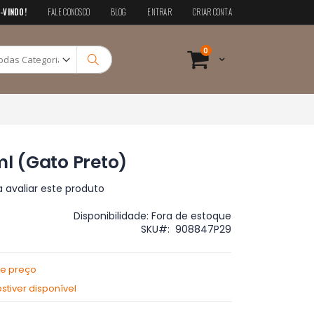
-VINDO!
FALE CONOSCO
BLOG
ENTRAR
CRIAR CONTA
Pesquisa
itens
0
Cart
Pesquisa
ml (Gato Preto)
a avaliar este produto
Disponibilidade:
Fora de estoque
SKU
908847P29
de preço
tiver disponível