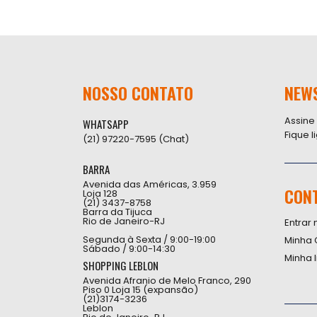
NOSSO CONTATO
NEW
Assine
WHATSAPP
Fique 
(21) 97220-7595 (Chat)
BARRA
Avenida das Américas, 3.959
CON
Loja 128
(21) 3437-8758
Barra da Tijuca
Rio de Janeiro-RJ
Entrar 
Segunda à Sexta / 9:00-19:00
Minha 
Sábado / 9:00-14:30
Minha 
SHOPPING LEBLON
Avenida Afranio de Melo Franco, 290
Piso 0 Loja 15 (expansão)
(21)3174-3236
Leblon