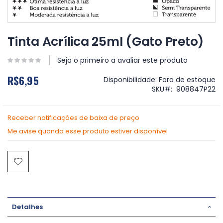
Saltar
para
Tinta Acrílica 25ml (Gato Preto)
o
início
Seja o primeiro a avaliar este produto
da
Galeria
R$6,95
Disponibilidade:
Fora de estoque
de
SKU
908847P22
imagens
Receber notificações de baixa de preço
Me avise quando esse produto estiver disponível
Detalhes