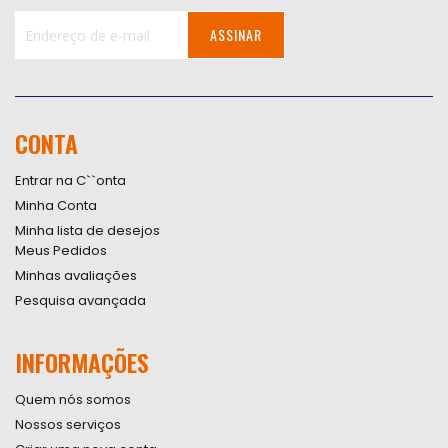
ASSINAR
Inscreva-
se
na
nossa
CONTA
Newsletter:
Entrar na C``onta
Minha Conta
Minha lista de desejos
Meus Pedidos
Minhas avaliações
Pesquisa avançada
INFORMAÇÕES
Quem nós somos
Nossos serviços