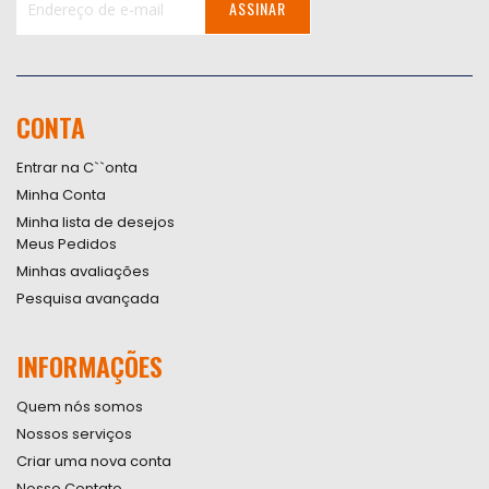
ASSINAR
Inscreva-
se
na
nossa
CONTA
Newsletter:
Entrar na C``onta
Minha Conta
Minha lista de desejos
Meus Pedidos
Minhas avaliações
Pesquisa avançada
INFORMAÇÕES
Quem nós somos
Nossos serviços
Criar uma nova conta
Nosso Contato