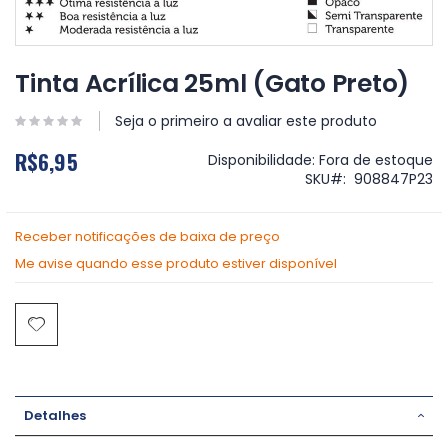
Saltar
para
Tinta Acrílica 25ml (Gato Preto)
o
início
Seja o primeiro a avaliar este produto
da
Galeria
R$6,95
Disponibilidade:
Fora de estoque
de
SKU
908847P23
imagens
Receber notificações de baixa de preço
Me avise quando esse produto estiver disponível
Detalhes