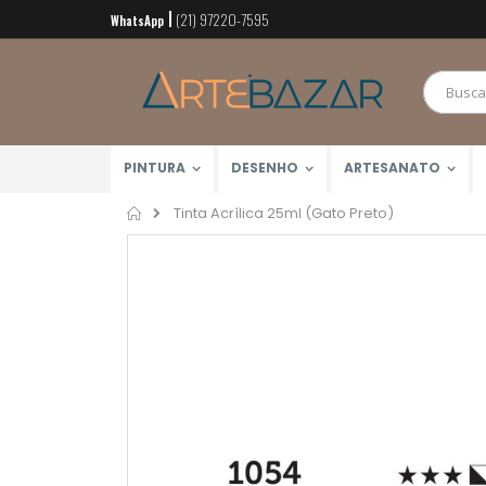
(21) 97220-7595
Pular
WhatsApp
para
o
conteúdo
PINTURA
DESENHO
ARTESANATO
Home
Tinta Acrílica 25ml (Gato Preto)
Pular
para
o
final
da
Galeria
de
imagens