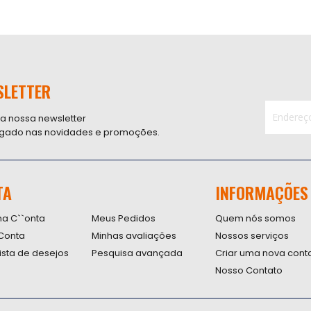
SLETTER
 a nossa newsletter
ligado nas novidades e promoções.
Inscreva-
se
na
nossa
TA
INFORMAÇÕES
Newsletter
na C``onta
Meus Pedidos
Quem nós somos
Conta
Minhas avaliações
Nossos serviços
lista de desejos
Pesquisa avançada
Criar uma nova cont
Nosso Contato