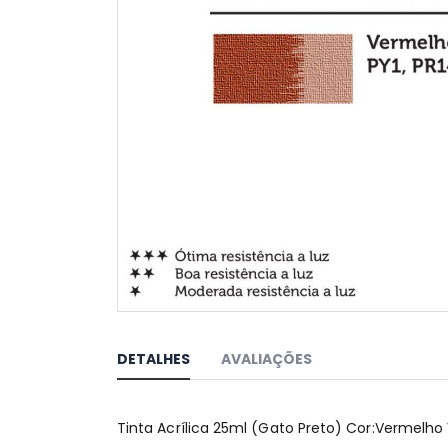
Saltar
para
o
DETALHES
AVALIAÇÕES
início
da
Galeria
Tinta Acrílica 25ml (Gato Preto) Cor:Vermelho
de
imagens