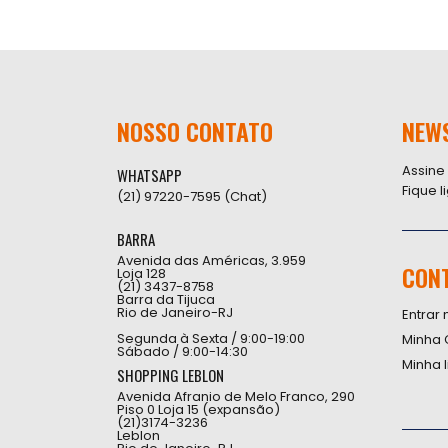
NOSSO CONTATO
NEW
Assine
WHATSAPP
Fique 
(21) 97220-7595 (Chat)
BARRA
Avenida das Américas, 3.959
CON
Loja 128
(21) 3437-8758
Barra da Tijuca
Rio de Janeiro-RJ
Entrar 
Segunda à Sexta / 9:00-19:00
Minha 
Sábado / 9:00-14:30
Minha 
SHOPPING LEBLON
Avenida Afranio de Melo Franco, 290
Piso 0 Loja 15 (expansão)
(21)3174-3236
Leblon