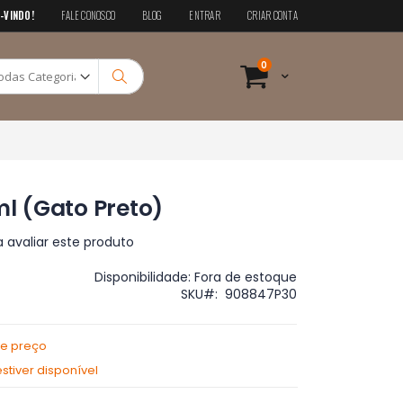
-VINDO!
FALE CONOSCO
BLOG
ENTRAR
CRIAR CONTA
Pesquisa
itens
0
Cart
Pesquisa
ml (Gato Preto)
a avaliar este produto
Disponibilidade:
Fora de estoque
SKU
908847P30
de preço
tiver disponível