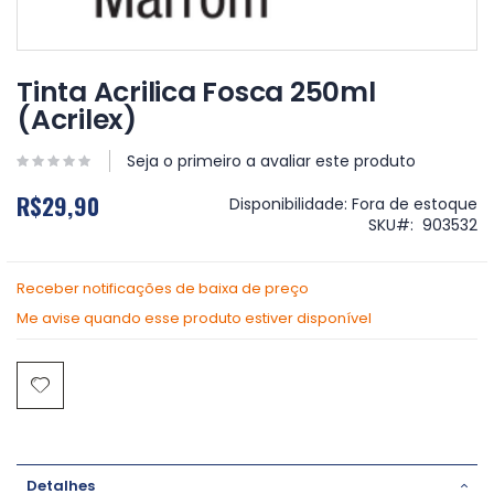
Saltar
para
Tinta Acrilica Fosca 250ml
o
(Acrilex)
início
da
Galeria
Seja o primeiro a avaliar este produto
de
R$29,90
imagens
Disponibilidade:
Fora de estoque
SKU
903532
Receber notificações de baixa de preço
Me avise quando esse produto estiver disponível
Detalhes