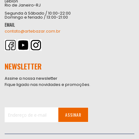
Leblon
Rio de Janeiro-RJ
Segunda à Sábado / 10:00-22:00
Domingo e feriado / 13:00-21:00
EMAIL
contato@artebazar.com.br
NEWSLETTER
Assine a nossa newsletter
Fique ligado nas novidades e promoções.
ASSINAR
Inscreva-
se
na