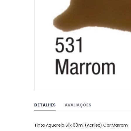
Saltar
para
o
DETALHES
AVALIAÇÕES
início
da
Galeria
Tinta Aquarela Silk 60ml (Acrilex) Cor:Marrom
de
imagens