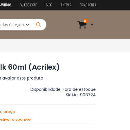
-VINDO!
FALE CONOSCO
BLOG
ENTRAR
CRIAR CONTA
Pesquisa
itens
0
Cart
Pesquisa
lk 60ml (Acrilex)
a avaliar este produto
Disponibilidade:
Fora de estoque
SKU
908724
de preço
tiver disponível