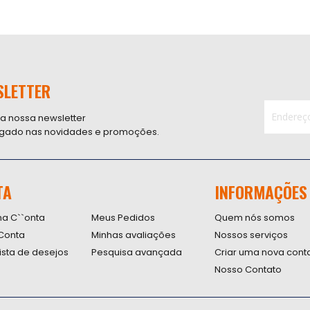
SLETTER
 a nossa newsletter
ligado nas novidades e promoções.
Inscreva-
se
na
nossa
TA
INFORMAÇÕES
Newsletter
na C``onta
Meus Pedidos
Quem nós somos
Conta
Minhas avaliações
Nossos serviços
lista de desejos
Pesquisa avançada
Criar uma nova cont
Nosso Contato