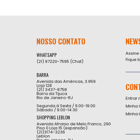
NOSSO CONTATO
NEW
Assine
WHATSAPP
Fique 
(21) 97220-7595 (Chat)
BARRA
Avenida das Américas, 3.959
CON
Loja 128
(21) 3437-8758
Barra da Tijuca
Rio de Janeiro-RJ
Entrar 
Segunda à Sexta / 9:00-19:00
Minha 
Sábado / 9:00-14:30
Minha 
SHOPPING LEBLON
Avenida Afranio de Melo Franco, 290
Piso 0 Loja 15 (expansão)
(21)3174-3236
Leblon