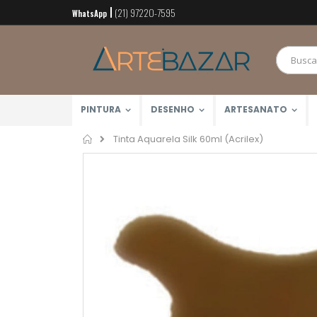
(21) 97220-7595
Pular
WhatsApp
para
o
conteúdo
PINTURA
DESENHO
ARTESANATO
Home
Tinta Aquarela Silk 60ml (Acrilex)
Pular
para
o
final
da
Galeria
de
imagens