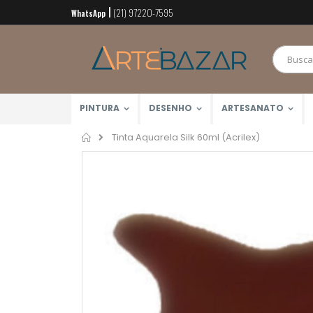
(21) 97220-7595
Pular
WhatsApp
para
o
conteúdo
PINTURA
DESENHO
ARTESANATO
Home
Tinta Aquarela Silk 60ml (Acrilex)
Pular
para
o
final
da
Galeria
de
imagens