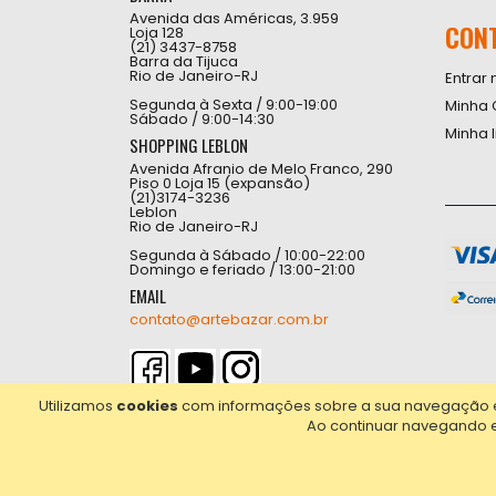
Avenida das Américas, 3.959
CON
Loja 128
(21) 3437-8758
Barra da Tijuca
Rio de Janeiro-RJ
Entrar 
Segunda à Sexta / 9:00-19:00
Minha 
Sábado / 9:00-14:30
Minha 
SHOPPING LEBLON
Avenida Afranio de Melo Franco, 290
Piso 0 Loja 15 (expansão)
(21)3174-3236
Leblon
Rio de Janeiro-RJ
Segunda à Sábado / 10:00-22:00
Domingo e feriado / 13:00-21:00
EMAIL
contato@artebazar.com.br
Utilizamos
cookies
com informações sobre a sua navegação em 
Ao continuar navegando 
2021© Copyright Poligrafica Bazar Ltda- CNPJ 42.5