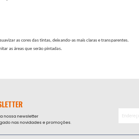
suavizar as cores das tintas, deixando-as mais claras e transparentes.
imitar as áreas que serão pintadas.
SLETTER
 a nossa newsletter
ligado nas novidades e promoções.
Inscreva-
se
na