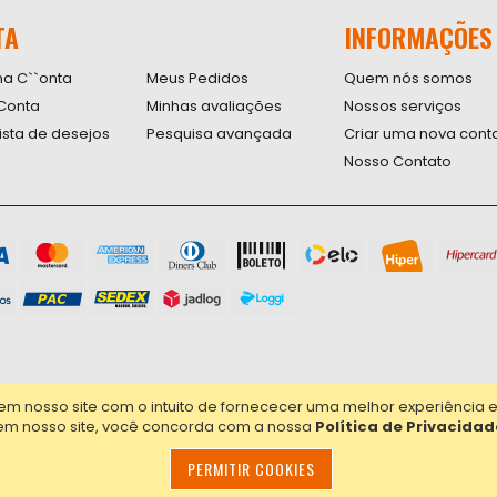
nossa
TA
INFORMAÇÕES
Newsletter
na C``onta
Meus Pedidos
Quem nós somos
Conta
Minhas avaliações
Nossos serviços
lista de desejos
Pesquisa avançada
Criar uma nova cont
Nosso Contato
nosso site com o intuito de fornececer uma melhor experiência em 
em nosso site, você concorda com a nossa
Política de Privacidad
PERMITIR COOKIES
00.090/0001-20 - Todos os direitos reservados.