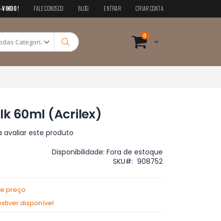
-VINDO!
FALE CONOSCO
BLOG
ENTRAR
CRIAR CONTA
Pesquisa
itens
0
Cart
Pesquisa
lk 60ml (Acrilex)
a avaliar este produto
Disponibilidade:
Fora de estoque
SKU
908752
de preço
tiver disponível