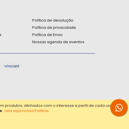
:
Política de devolução
Política de privacidade
a
Política de Envio
Nossas agenda de eventos
produtos, alinhados com o interesse e perfil de cada usuário.
e
.
Leia aqui nossa Política...