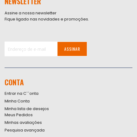
NEWSLETTER
Assine a nossa newsletter
Fique ligado nas novidades e promoções.
ASSINAR
Inscreva-
se
na
nossa
CONTA
Newsletter:
Entrar na C``onta
Minha Conta
Minha lista de desejos
Meus Pedidos
Minhas avaliações
Pesquisa avançada