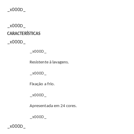
_x000D_
_x000D_
CARACTERÍSTICAS
_x000D_
_x000D_
Resistente à lavagens.
_x000D_
Fixação a frio.
_x000D_
Apresentada em 24 cores.
_x000D_
_x000D_