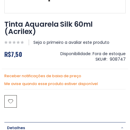
Saltar
para
Tinta Aquarela Silk 60ml
o
(Acrilex)
início
da
Galeria
Seja o primeiro a avaliar este produto
de
R$7,50
imagens
Disponibilidade:
Fora de estoque
SKU
908747
Receber notificações de baixa de preço
Me avise quando esse produto estiver disponível
Detalhes