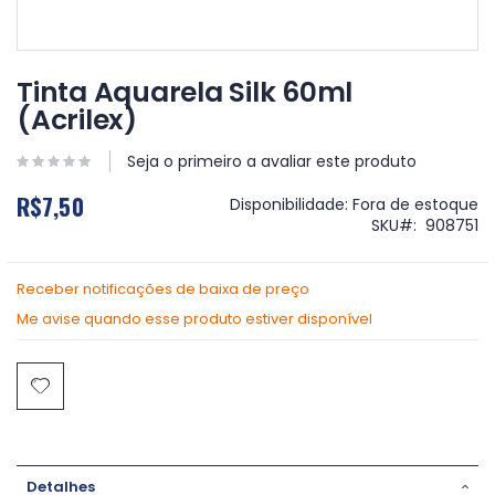
Saltar
para
Tinta Aquarela Silk 60ml
o
(Acrilex)
início
da
Galeria
Seja o primeiro a avaliar este produto
de
R$7,50
imagens
Disponibilidade:
Fora de estoque
SKU
908751
Receber notificações de baixa de preço
Me avise quando esse produto estiver disponível
Detalhes