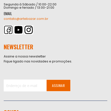
Segunda à Sábado / 10:00-22:00
Domingo e feriado / 13:00-21:00
EMAIL
contato@artebazar.com.br
NEWSLETTER
Assine a nossa newsletter
Fique ligado nas novidades e promoções.
ASSINAR
Inscreva-
se
na
nossa