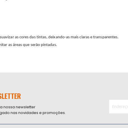
suavizar as cores das tintas, deixando-as mais claras e transparentes.
imitar as áreas que serão pintadas.
SLETTER
 a nossa newsletter
ligado nas novidades e promoções.
Inscreva-
se
na