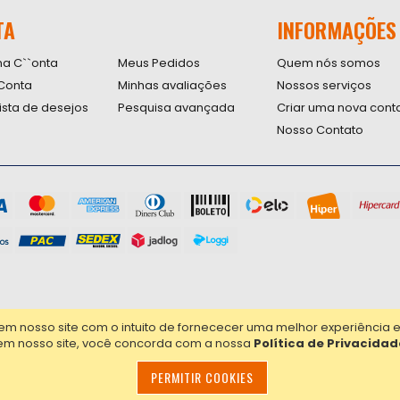
nossa
TA
INFORMAÇÕES
Newsletter
na C``onta
Meus Pedidos
Quem nós somos
Conta
Minhas avaliações
Nossos serviços
lista de desejos
Pesquisa avançada
Criar uma nova cont
Nosso Contato
nosso site com o intuito de fornececer uma melhor experiência em 
em nosso site, você concorda com a nossa
Política de Privacidad
PERMITIR COOKIES
00.090/0001-20 - Todos os direitos reservados.