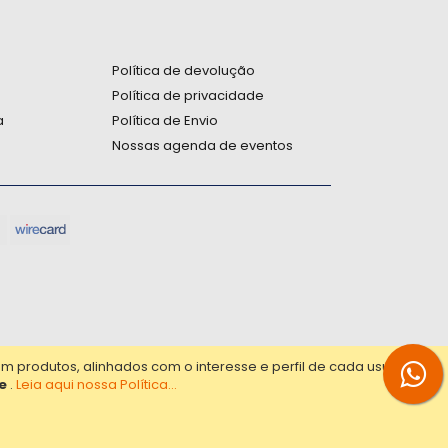
:
Política de devolução
Política de privacidade
a
Política de Envio
Nossas agenda de eventos
produtos, alinhados com o interesse e perfil de cada usuário.
e
.
Leia aqui nossa Política...