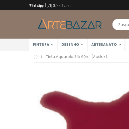
(21) 97220-7595
Pular
WhatsApp
para
o
conteúdo
PINTURA
DESENHO
ARTESANATO
Home
Tinta Aquarela Silk 60ml (Acrilex)
Pular
para
o
final
da
Galeria
de
imagens