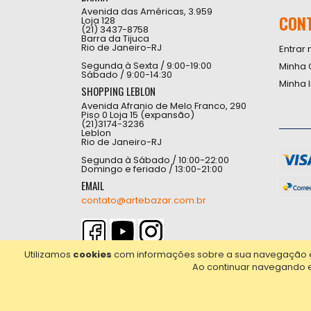
Avenida das Américas, 3.959
CON
Loja 128
(21) 3437-8758
Barra da Tijuca
Rio de Janeiro-RJ
Entrar 
Segunda à Sexta / 9:00-19:00
Minha 
Sábado / 9:00-14:30
Minha 
SHOPPING LEBLON
Avenida Afranio de Melo Franco, 290
Piso 0 Loja 15 (expansão)
(21)3174-3236
Leblon
Rio de Janeiro-RJ
Segunda à Sábado / 10:00-22:00
Domingo e feriado / 13:00-21:00
EMAIL
contato@artebazar.com.br
Utilizamos
cookies
com informações sobre a sua navegação em 
Ao continuar navegando 
2021© Copyright Poligrafica Bazar Ltda- CNPJ 42.5