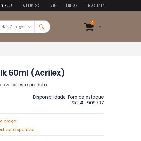
-VINDO!
FALE CONOSCO
BLOG
ENTRAR
CRIAR CONTA
Pesquisa
itens
0
Cart
Pesquisa
lk 60ml (Acrilex)
a avaliar este produto
Disponibilidade:
Fora de estoque
SKU
908737
de preço
tiver disponível