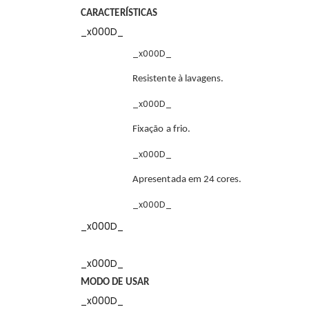
CARACTERÍSTICAS
_x000D_
_x000D_
Resistente à lavagens.
_x000D_
Fixação a frio.
_x000D_
Apresentada em 24 cores.
_x000D_
_x000D_
_x000D_
MODO DE USAR
_x000D_