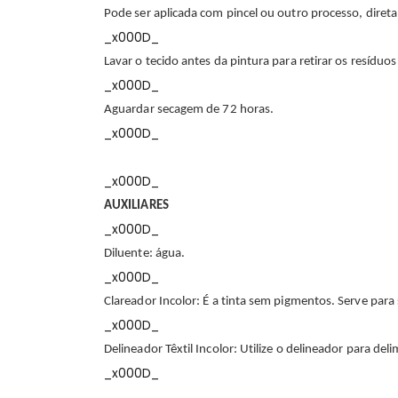
Pode ser aplicada com pincel ou outro processo, direta
_x000D_
Lavar o tecido antes da pintura para retirar os resíduo
_x000D_
Aguardar secagem de 72 horas.
_x000D_
_x000D_
AUXILIARES
_x000D_
Diluente: água.
_x000D_
Clareador Incolor: É a tinta sem pigmentos. Serve para 
_x000D_
Delineador Têxtil Incolor: Utilize o delineador para del
_x000D_