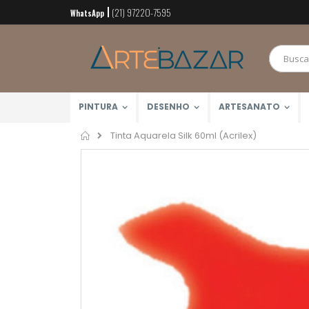
(21) 97220-7595
Pular
WhatsApp
para
o
conteúdo
PINTURA
DESENHO
ARTESANATO
Home
Tinta Aquarela Silk 60ml (Acrilex)
Pular
para
o
final
da
Galeria
de
imagens