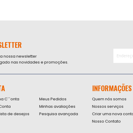
SLETTER
 a nossa newsletter
ligado nas novidades e promoções.
Inscreva-
se
na
nossa
TA
INFORMAÇÕES
Newsletter
na C``onta
Meus Pedidos
Quem nós somos
Conta
Minhas avaliações
Nossos serviços
lista de desejos
Pesquisa avançada
Criar uma nova cont
Nosso Contato