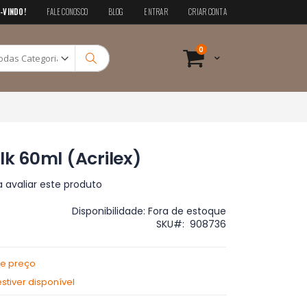
-VINDO!
FALE CONOSCO
BLOG
ENTRAR
CRIAR CONTA
Pesquisa
itens
0
Cart
Pesquisa
lk 60ml (Acrilex)
a avaliar este produto
Disponibilidade:
Fora de estoque
SKU
908736
de preço
tiver disponível